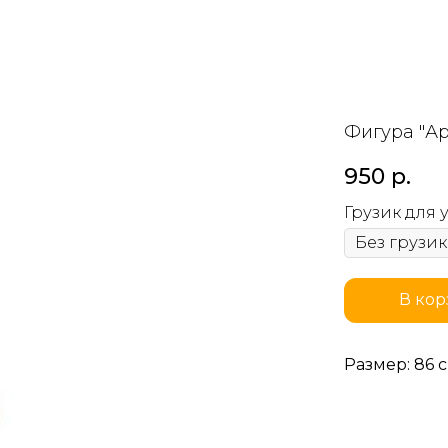
Фигура "А
950
р.
Грузик для
В кор
Размер: 86 