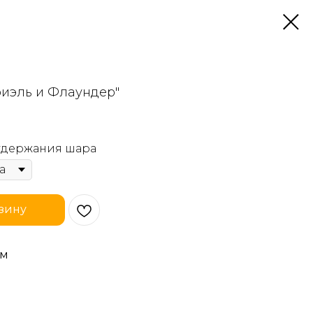
риэль и Флаундер"
 удержания шара
зину
см