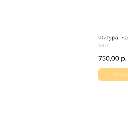
Фигура "К
SKU:
750,00
р.
В кор