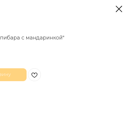
апибара с мандаринкой"
зину