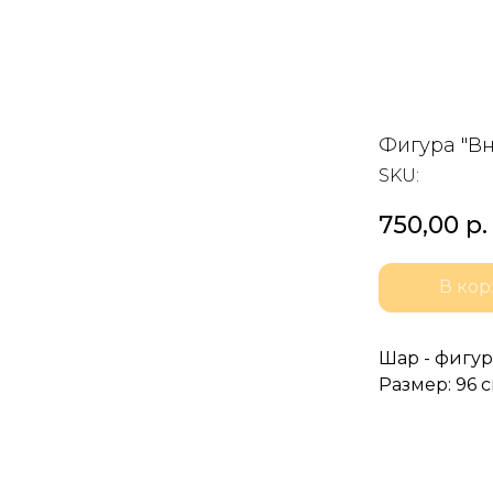
Фигура "В
SKU:
750,00
р.
В кор
Шар - фигу
Размер: 96 