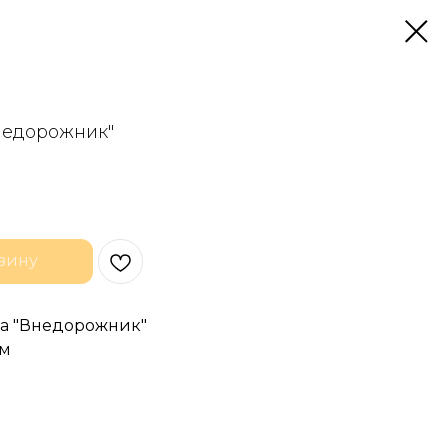
недорожник"
зину
ра "Внедорожник"
см