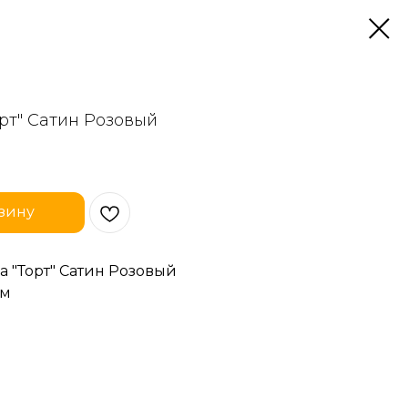
рт" Сатин Розовый
зину
а "Торт" Сатин Розовый
см