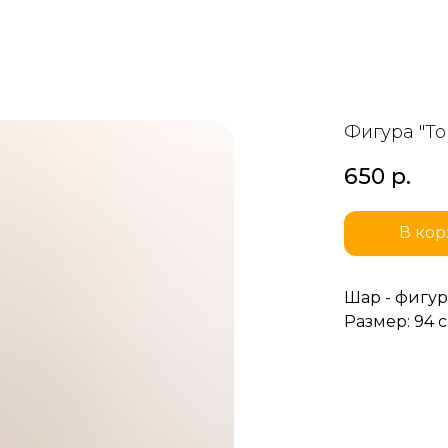
Фигура "То
650
р.
В кор
Шар - фигур
Размер: 94 