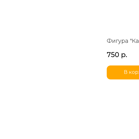
Фигура "К
750
р.
В кор