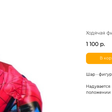
Ходячая фи
1 100
р.
В кор
Шар - фигур
Надувается 
положении