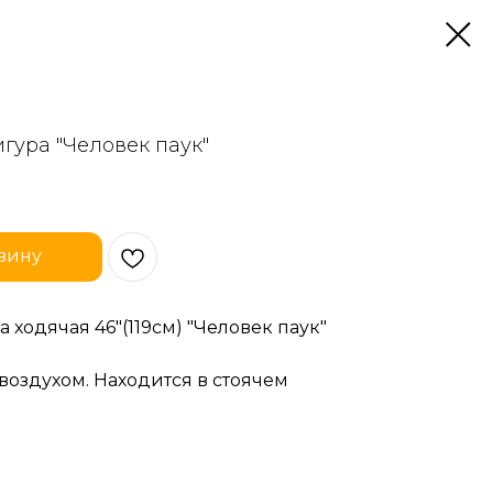
гура "Человек паук"
зину
а ходячая 46"(119см) "Человек паук"
воздухом. Находится в стоячем