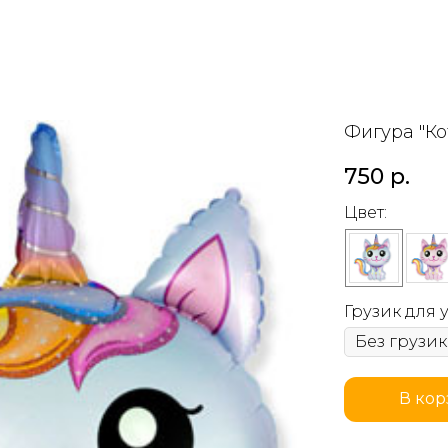
Фигура "Ко
750
р.
Цвет:
Грузик для
В кор