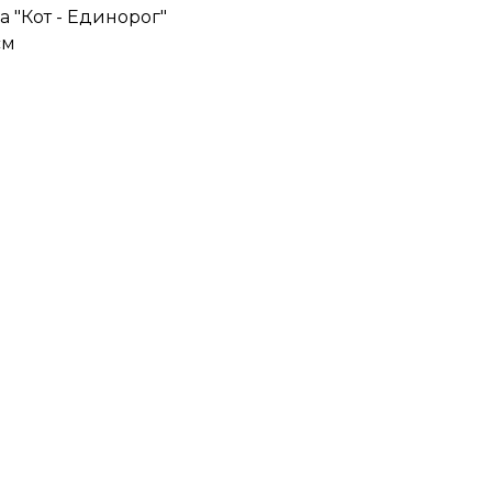
а "Кот - Единорог"
см