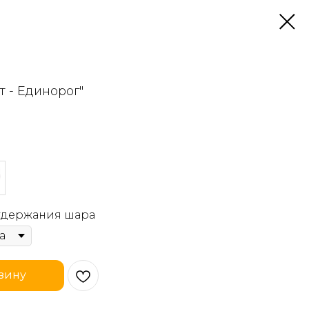
т - Единорог"
 удержания шара
зину