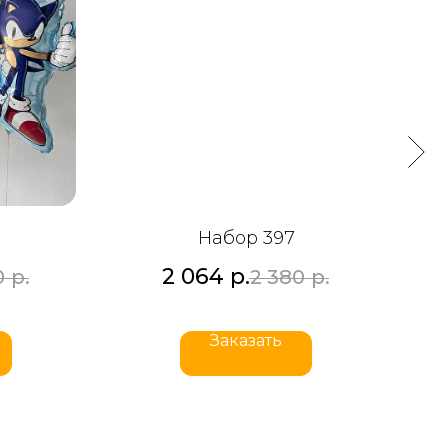
Набор 397
2 064
р.
0
р.
2 380
р.
Заказать