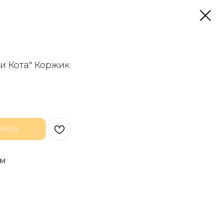
и Кота" Коржик
зину
см