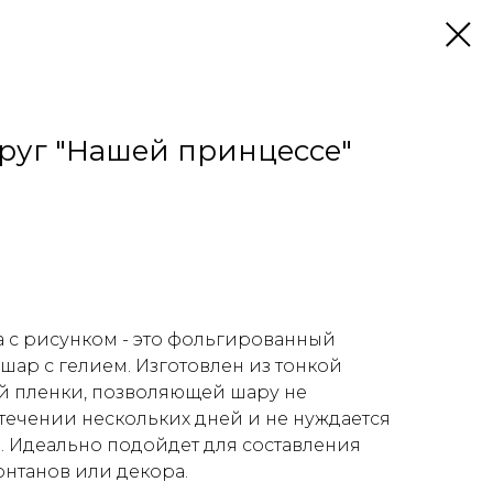
круг "Нашей принцессе"
у
а с рисунком - это фольгированный
ар с гелием. Изготовлен из тонкой
 пленки, позволяющей шару не
 течении нескольких дней и не нуждается
. Идеально подойдет для составления
онтанов или декора.