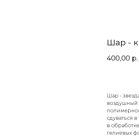
Шар - 
400,00
р.
В корзин
Шар - звезд
воздушный ш
полимерной
сдуваться в
в обработке
гелиевых ф