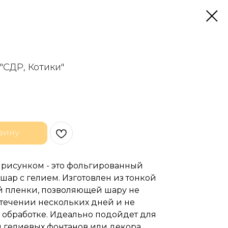
 "СДР, Котики"
зину
с рисунком - это фольгированный
ар с гелием. Изготовлен из тонкой
 пленки, позволяющей шару не
 течении нескольких дней и не
 обработке. Идеально подойдет для
 гелиевых фонтанов или декора.