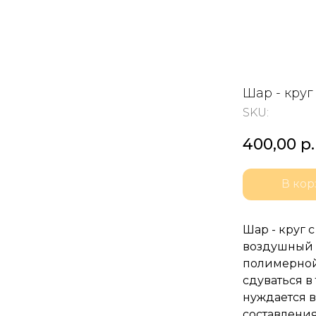
Шар - круг
SKU:
400,00
р.
В кор
Шар - круг 
воздушный ш
полимерной
сдуваться в
нуждается в
составления