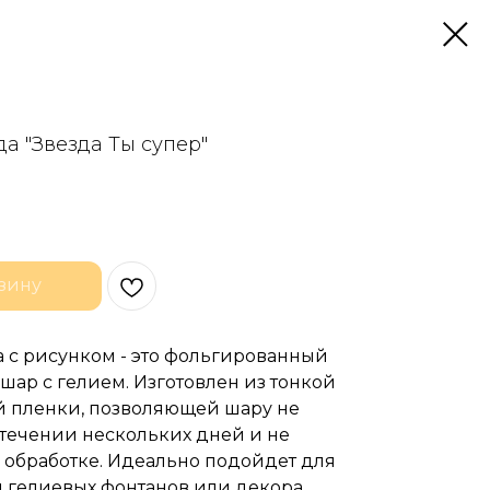
да "Звезда Ты супер"
зину
а с рисунком - это фольгированный
ар с гелием. Изготовлен из тонкой
 пленки, позволяющей шару не
 течении нескольких дней и не
 обработке. Идеально подойдет для
 гелиевых фонтанов или декора.