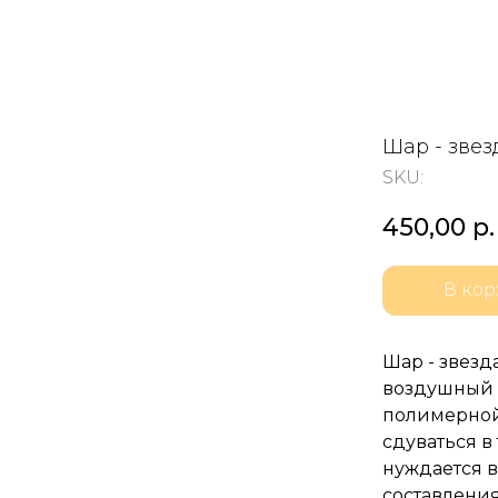
Шар - звез
SKU:
450,00
р.
В кор
Шар - звезд
воздушный ш
полимерной
сдуваться в
нуждается в
составления