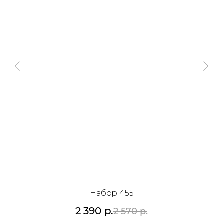
Набор 455
2 390
р.
2 570
р.