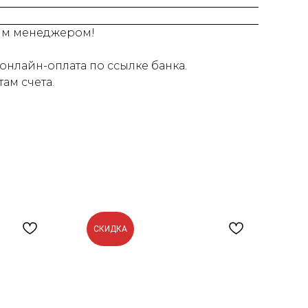
шим менеджером!
онлайн-оплата по ссылке банка.
ам счета.
СКИДКА
С