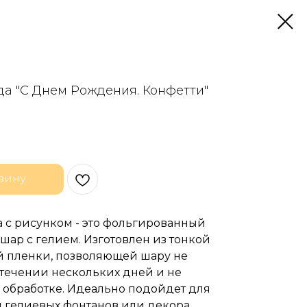
да "С Днем Рождения. Конфетти"
зину
а с рисунком - это фольгированный
ар с гелием. Изготовлен из тонкой
 пленки, позволяющей шару не
 течении нескольких дней и не
 обработке. Идеально подойдет для
 гелиевых фонтанов или декора.