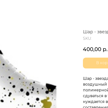
Шар - звез
SKU:
400,00
р.
В кор
Шар - звезд
воздушный ш
полимерной
сдуваться в
нуждается в
составления