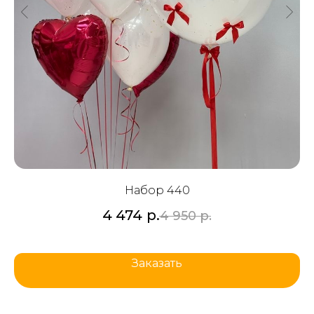
Набор 440
4 474
р.
4 950
р.
Заказать