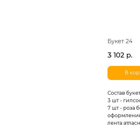
Букет 24
3 102
р.
В кор
Состав букет
3 шт - гипс
7 шт - роза
оформлени
лента атлас