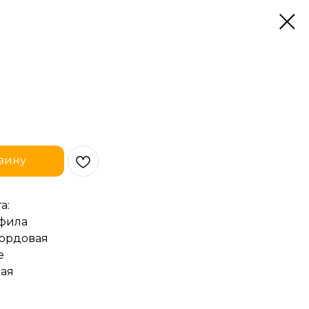
зину
а:
офила
 бордовая
е
ная