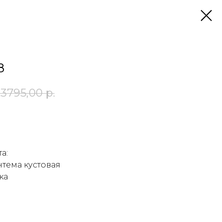
8
.
3795,00
р.
у
а:
антема кустовая
ка