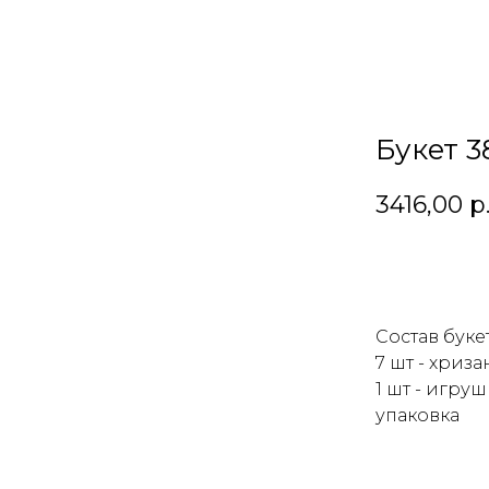
Букет 3
3416,00
р
В корзин
Состав букет
7 шт - хриз
1 шт - игруш
упаковка