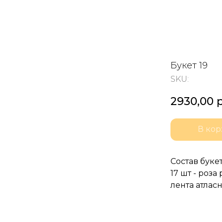
Букет 19
SKU:
2930,00
р
В кор
Состав букет
17 шт - роза
лента атлас