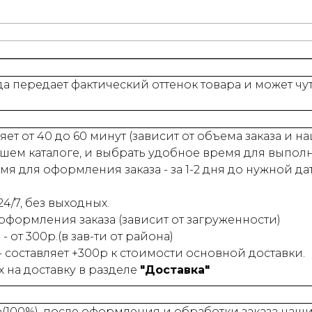
а передает фактический оттенок товара и может чу
ет от 40 до 60 минут (зависит от объема заказа и 
шем каталоге, и выбрать удобное время для выпол
 для оформления заказа - за 1-2 дня до нужной да
4/7, без выходных.
 оформления заказа (зависит от загруженности)
- от 300р.(в зав-ти от района)
 - составляет +300р к стоимости основной доставки.
на доставку в разделе
"Доставка"
е(100%), после оформления и обработки заказа на