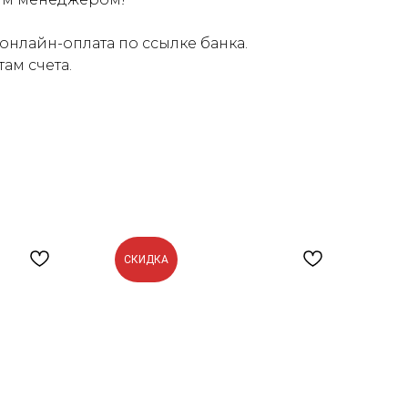
онлайн-оплата по ссылке банка.
ам счета.
СКИДКА
С