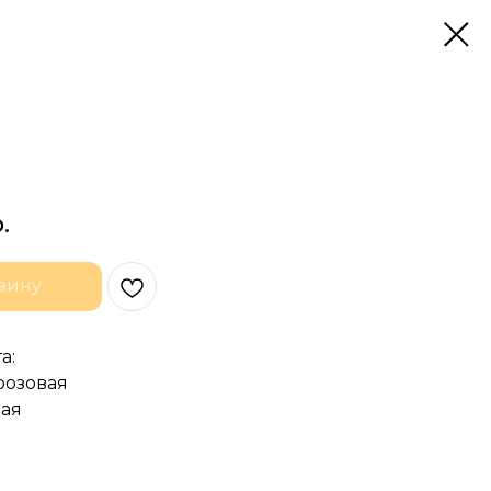
.
зину
а:
 розовая
ная