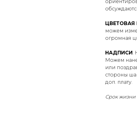
ориентиров
обсуждаютс
ЦВЕТОВАЯ
можем изме
огромная цв
НАДПИСИ
:
Можем нане
или поздра
стороны ша
доп. плату.
Срок жизни 