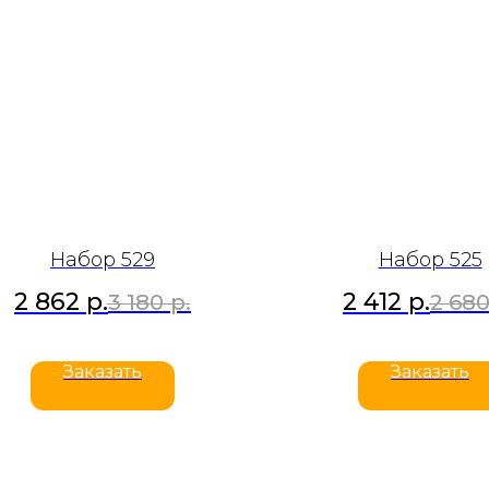
Набор 529
Набор 525
2 862
р.
2 412
р.
3 180
р.
2 68
Заказать
Заказать