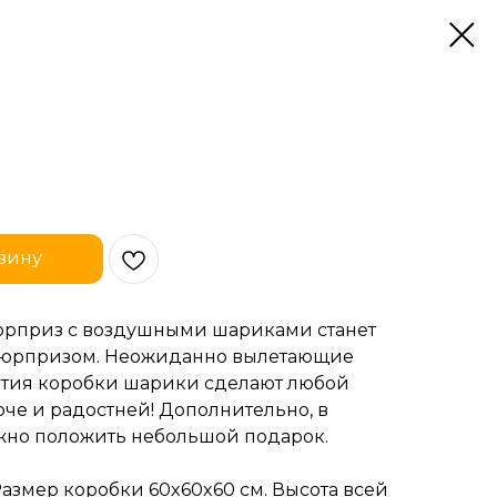
зину
сюрприз с воздушными шариками станет
юрпризом. Неожиданно вылетающие
ытия коробки шарики сделают любой
че и радостней! Дополнительно, в
жно положить небольшой подарок.
азмер коробки 60x60x60 см. Высота всей