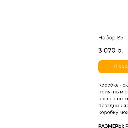
Набор 85
3 070
р.
В кор
Коробка - 
приятным с
после откр
праздник яр
коробку мо
РАЗМЕРЫ:
Р