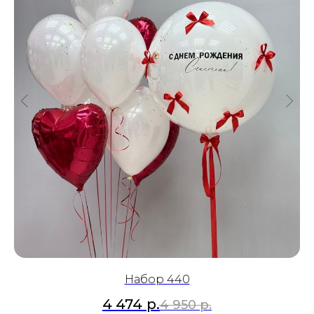
Набор 440
4 474
р.
4 950
р.