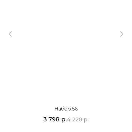
Набор 56
3 798
р.
4 220
р.