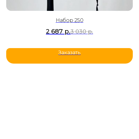
Набор 250
2 687
р.
3 030
р.
Заказать