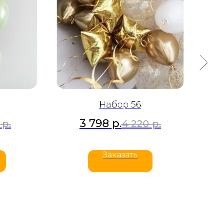
Набор 56
3 798
р.
р.
4 220
р.
Заказать