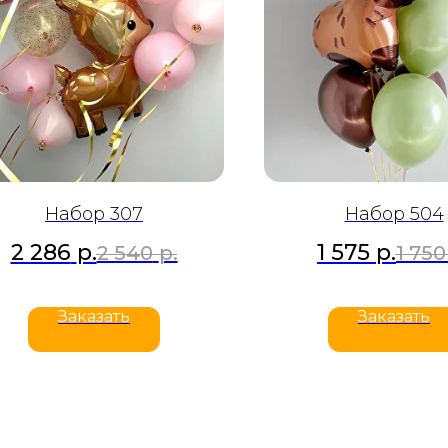
Набор 307
Набор 504
2 286
р.
1 575
р.
2 540
р.
1 750
Заказать
Заказать