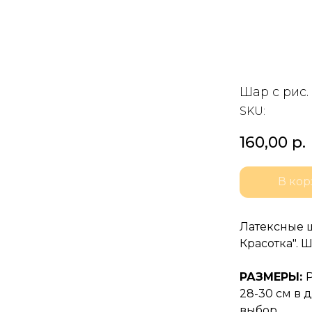
Шар с рис.
SKU:
160,00
р.
В кор
Латексные 
Красотка". 
РАЗМЕРЫ:
28-30 см в 
выбор.