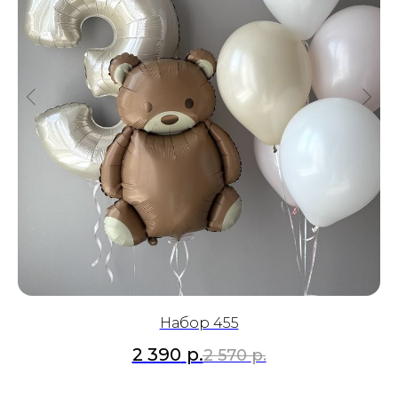
Набор 455
2 390
р.
2 570
р.