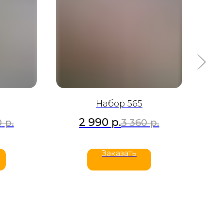
Набор 565
2 990
р.
0
р.
3 360
р.
Заказать