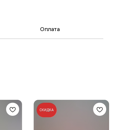
Оплата
СКИДКА
С