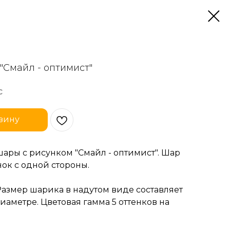
 "Смайл - оптимист"
c
зину
ары с рисунком "Смайл - оптимист". Шар
ок с одной стороны.
Размер шарика в надутом виде составляет
диаметре. Цветовая гамма 5 оттенков на