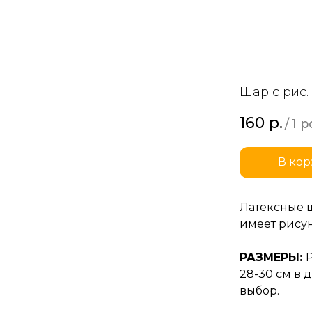
Шар с рис.
160
р.
/
1 p
В кор
Латексные ш
имеет рисун
РАЗМЕРЫ:
28-30 см в 
выбор.