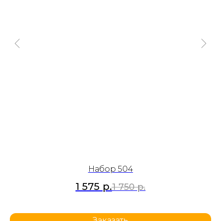
Набор 504
1 575
р.
1 750
р.
Заказать