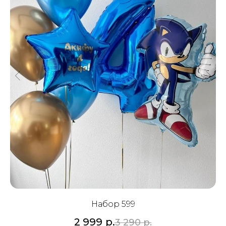
Набор 599
2 999
р.
3 290
р.