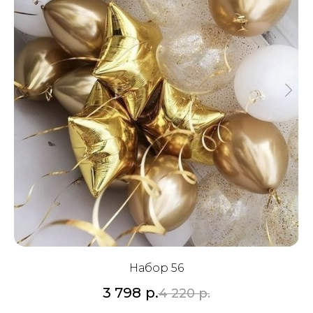
Набор 56
3 798
р.
4 220
р.