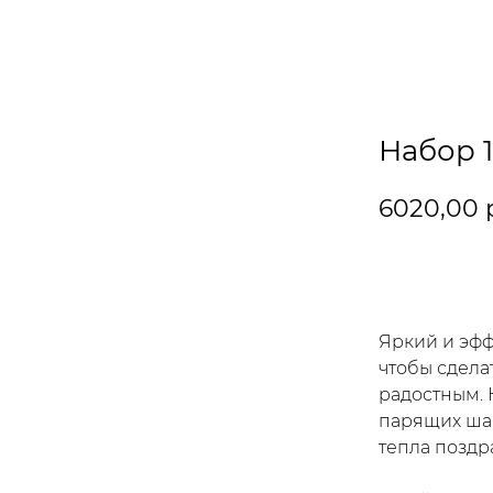
Набор 
6020,00
В корзин
Яркий и эфф
чтобы сдела
радостным. 
парящих ша
тепла поздр