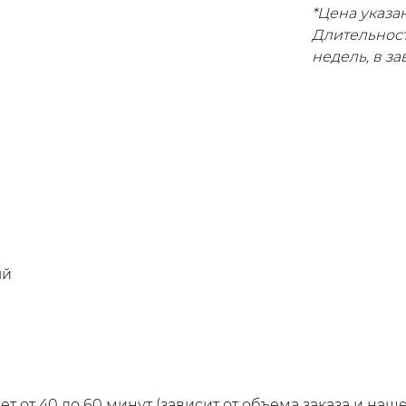
*Цена указан
Длительност
недель, в з
ый
т от 40 до 60 минут (зависит от объема заказа и наш