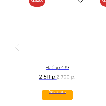
СКИДКА
С
Набор 439
2 511
р.
р.
2 700
р.
Заказать