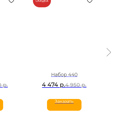
СКИДКА
С
Набор 440
4 474
р.
0
р.
4 950
р.
Заказать