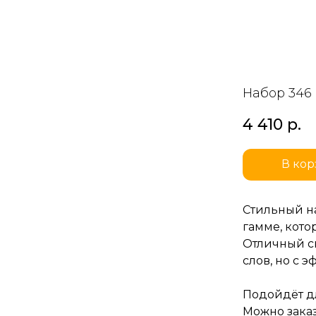
Набор 346
4 410
р.
В кор
Стильный н
гамме, кото
Отличный с
слов, но с э
Подойдёт дл
Можно заказ