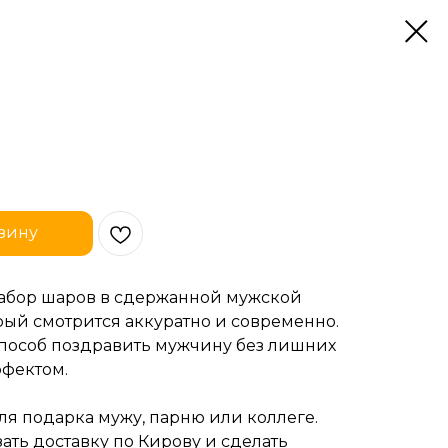
зину
абор шаров в сдержанной мужской
рый смотрится аккуратно и современно.
пособ поздравить мужчину без лишних
ффектом.
я подарка мужу, парню или коллеге.
ать доставку по Кирову и сделать