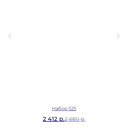
Набор 525
2 412
р.
2 680
р.