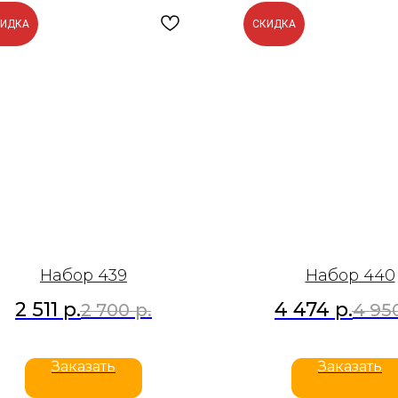
КИДКА
СКИДКА
Набор 439
Набор 440
2 511
р.
4 474
р.
2 700
р.
4 95
Заказать
Заказать