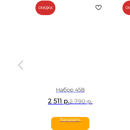
СКИДКА
С
Набор 458
2 511
р.
р.
2 790
р.
Заказать