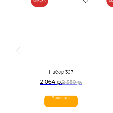
СКИДКА
С
Набор 397
2 064
р.
р.
2 380
р.
Заказать