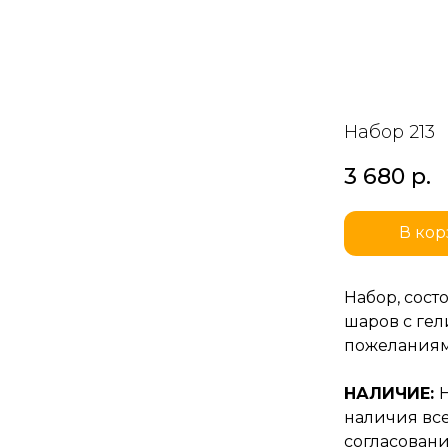
Набор 213
3 680
р.
В кор
Набор, сос
шаров с ге
пожеланиям
НАЛИЧИЕ:
наличия все
согласовани