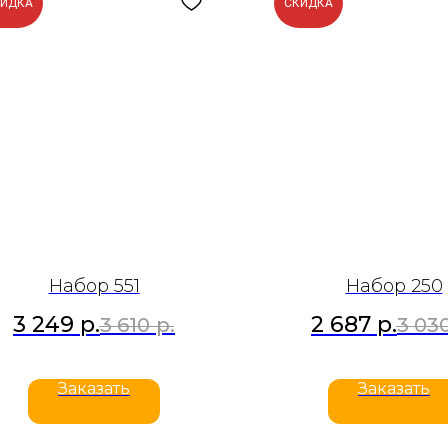
КИДКА
СКИДКА
Набор 551
Набор 250
3 249
р.
2 687
р.
3 610
р.
3 03
Заказать
Заказать