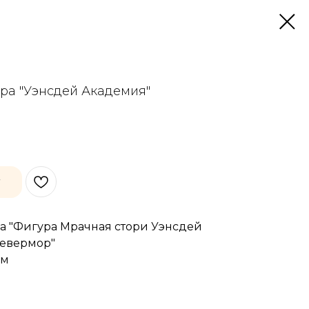
ра "Уэнсдей Академия"
у
а "Фигура Мрачная стори Уэнсдей
евермор"
см