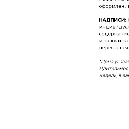
оформлении
НАДПИСИ:
индивидуал
содержание
исключить о
пересчетом 
*Цена указан
Длительност
недель, в з