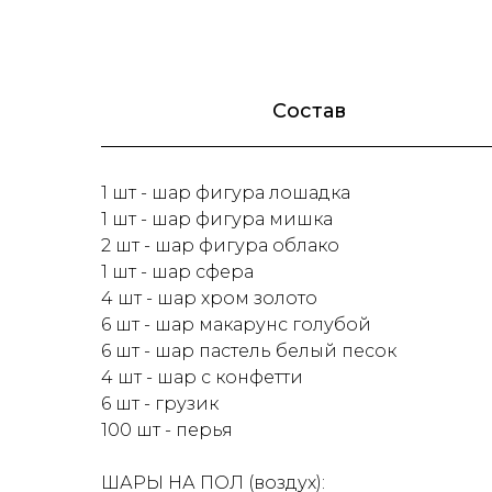
Состав
1 шт - шар фигура лошадка
1 шт - шар фигура мишка
2 шт - шар фигура облако
1 шт - шар сфера
4 шт - шар хром золото
6 шт - шар макарунс голубой
6 шт - шар пастель белый песок
4 шт - шар с конфетти
6 шт - грузик
100 шт - перья
ШАРЫ НА ПОЛ (воздух):