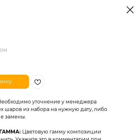
дом
зину
Необходимо уточнение у менеджера
х шаров из набора на нужную дату, либо
е замены.
 ГАММА:
Цветовую гамму композиции
нить. Укажите это в комментарии при