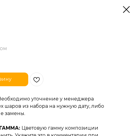
дом
зину
Необходимо уточнение у менеджера
х шаров из набора на нужную дату, либо
е замены.
 ГАММА:
Цветовую гамму композиции
нить. Укажите это в комментарии при