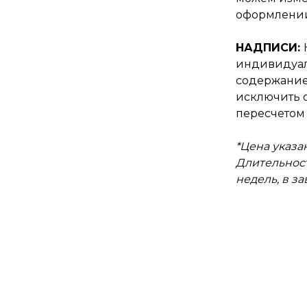
оформлении
НАДПИСИ:
индивидуал
содержание
исключить о
пересчетом 
*Цена указан
Длительност
недель, в з