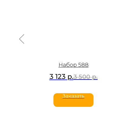
Набор 588
3 123
р.
р.
3 500
р.
Заказать