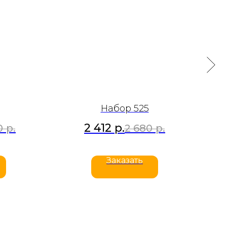
Набор 525
2 412
р.
0
р.
2 680
р.
Заказать