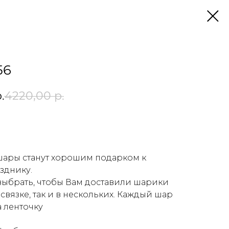
56
.
4220,00
р.
у
шары станут хорошим подарком к
зднику.
выбрать, чтобы Вам доставили шарики
 связке, так и в нескольких. Каждый шар
 ленточку