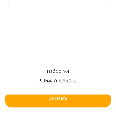
Набор 461
3 154
р.
3 640
р.
Заказать