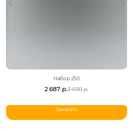
Набор 250
2 687
р.
3 030
р.
Заказать