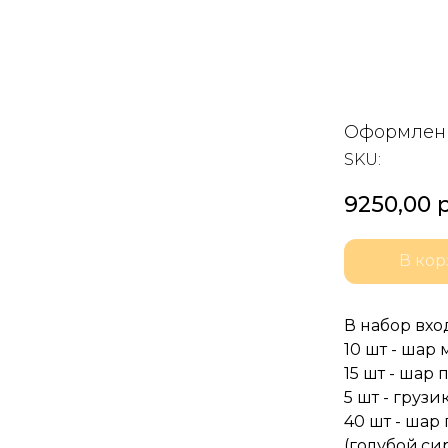
Оформлени
SKU:
9250,00
р
В кор
В набор вхо
10 шт - шар
15 шт - шар
5 шт - груз
40 шт - шар
(голубой,с