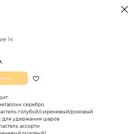
е 14
.
зину
дит:
 металлик серебро
 пастель голубой/сиреневый/розовый
ик для удержания шаров
 пастель ассорти
иреневый,розовый)