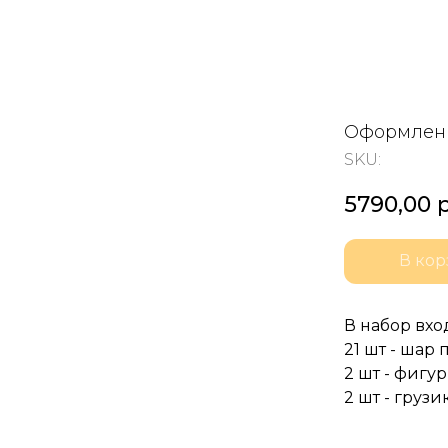
Оформлен
SKU:
5790,00
р
В кор
В набор вхо
21 шт - шар 
2 шт - фигу
2 шт - груз