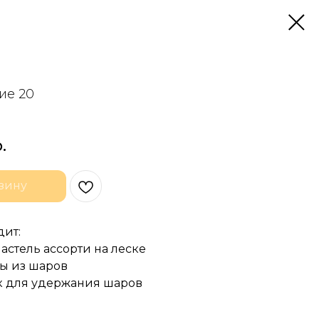
ие 20
.
зину
дит:
пастель ассорти на леске
ры из шаров
ик для удержания шаров