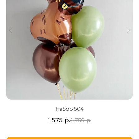
Набор 504
1 575
р.
1 750
р.