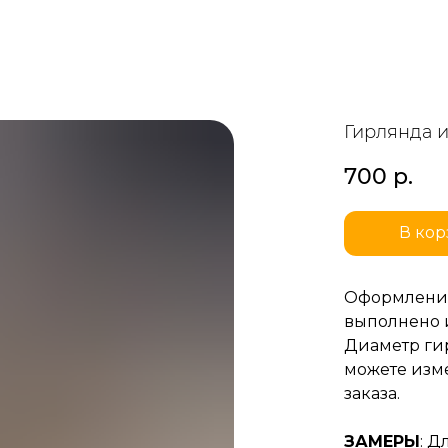
Гирлянда 
700
р.
В кор
Оформление
выполнено и
Диаметр гир
можете изм
заказа.
ЗАМЕРЫ
: Д