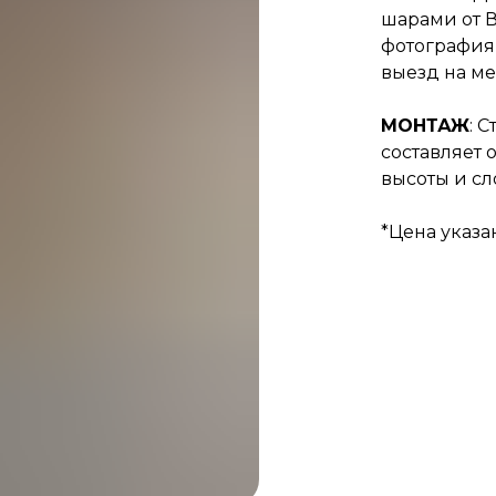
шарами от В
фотография 
выезд на ме
МОНТАЖ
: 
составляет 
высоты и сл
*Цена указа