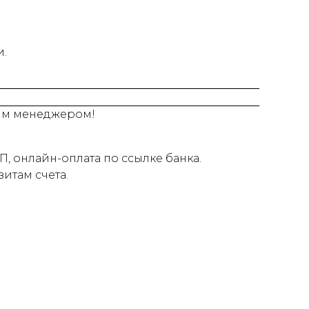
и.
шим менеджером!
, онлайн-оплата по ссылке банка.
итам счета.