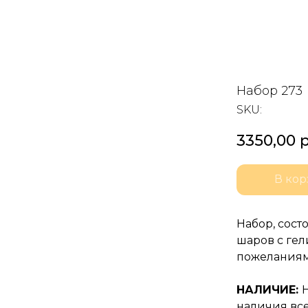
Набор 273
SKU:
3350,00
р
В кор
Набор, сос
шаров с ге
пожеланиям
НАЛИЧИЕ:
наличия все