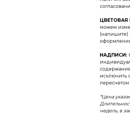
согласовани
ЦВЕТОВАЯ
можем изме
(напишите) 
оформлении
НАДПИСИ:
индивидуал
содержание
исключить о
пересчетом 
*Цена указан
Длительност
недель, в з