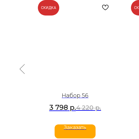
СКИДКА
С
Набор 56
3 798
р.
р.
4 220
р.
Заказать