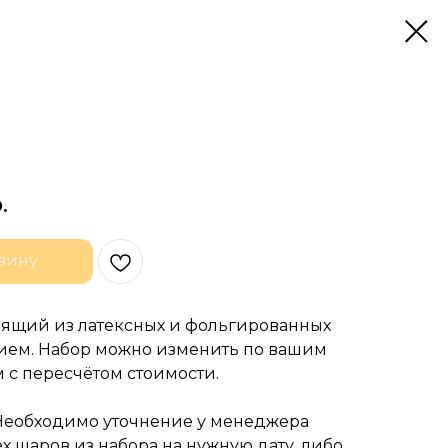
.
зину
тоящий из латексных и фольгированных
лием. Набор можно изменить по вашим
 с пересчётом стоимости.
Необходимо уточнение у менеджера
х шаров из набора на нужную дату, либо