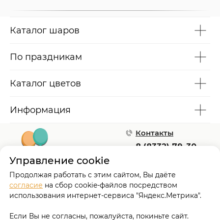
Каталог шаров
По праздникам
Каталог цветов
Информация
Контакты
8 (8332) 79-30-
50
Управление cookie
8 (953) 139-51-64
Шары и
Киров, ул Блюхера 29,
Продолжая работать с этим сайтом, Вы даёте
Цветы
тц Март, 2 этаж
согласие
на сбор cookie-файлов посредством
Режим работы:
использования интернет-сервиса "Яндекс.Метрика".
пн-пт 9:00-20:00
сб-вс 9:00-19:00
Если Вы не согласны, пожалуйста, покиньте сайт.
Мы в соцсетях: