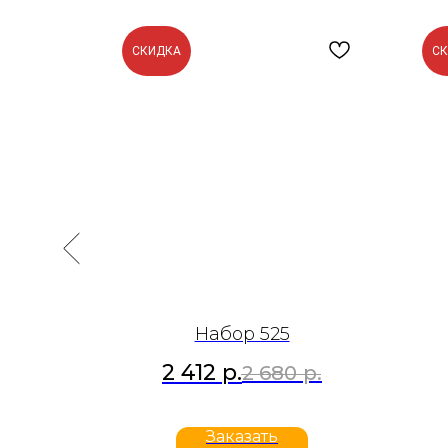
СКИДКА
С
Набор 525
2 412
р.
р.
2 680
р.
Заказать