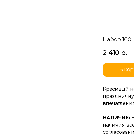
Набор 100
2 410
р.
В кор
Красивый на
праздничну
впечатления
НАЛИЧИЕ:
наличия все
согласовани