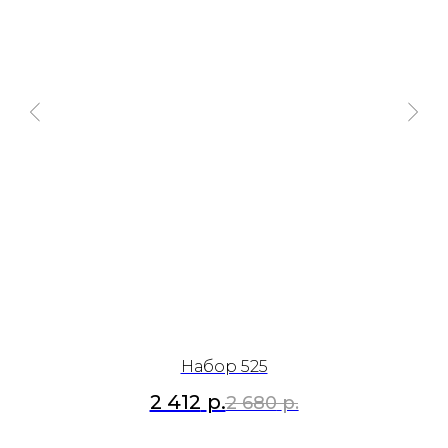
Набор 525
2 412
р.
2 680
р.