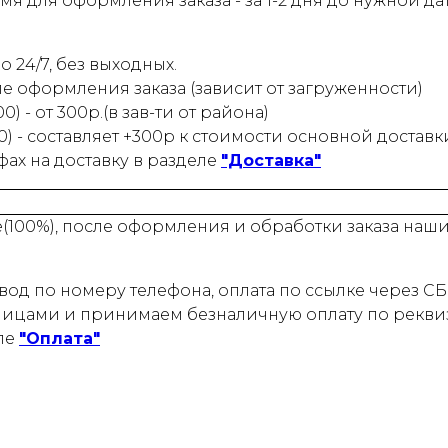
 для оформления заказа - за 1-2 дня до нужной да
 24/7, без выходных.
ле оформления заказа (зависит от загруженности)
) - от 300р.(в зав-ти от района)
0) - составляет +300р к стоимости основной доставк
ах на доставку в разделе
"Доставка"
е(100%), после оформления и обработки заказа на
од по номеру телефона, оплата по ссылке через СБП
ицами и принимаем безналичную оплату по реквиз
ле
"Оплата"