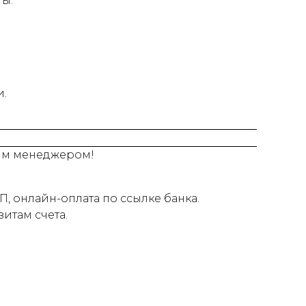
ты.
и.
шим менеджером!
, онлайн-оплата по ссылке банка.
итам счета.