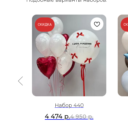
Подобные варианты наборов:
СКИДКА
С
Набор 440
4 474
р.
р.
4 950
р.