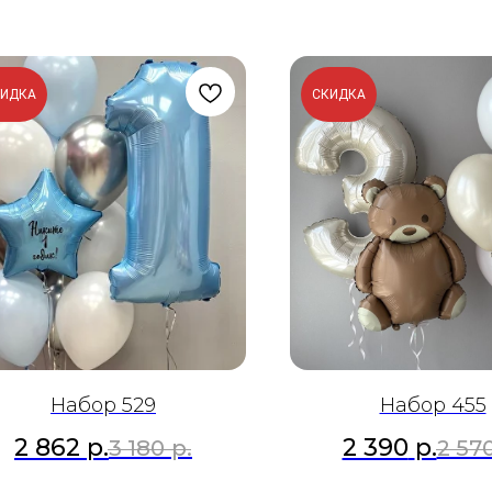
КИДКА
СКИДКА
Набор 529
Набор 455
2 862
р.
2 390
р.
3 180
р.
2 57