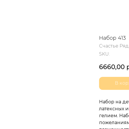
Набор 413
Счастье Ря
SKU:
6660,00
В кор
Набор на д
латексных 
гелием. На
пожеланиям 