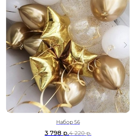
Набор 56
3 798
р.
4 220
р.